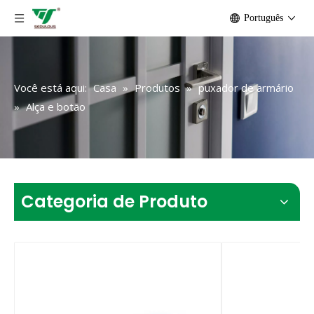
Português
Você está aqui:
Casa
»
Produtos
»
puxador de armário
»
Alça e botão
Categoria de Produto