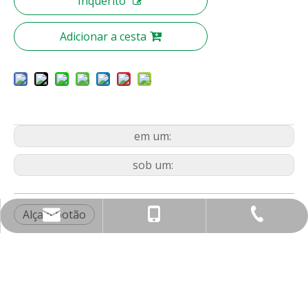
Inquérito
Adicionar a cesta
em um:
sob um:
Alça e botão
nbty07@brassmake.com
+86-574-82829922
+86-18967829806
Sobre nós