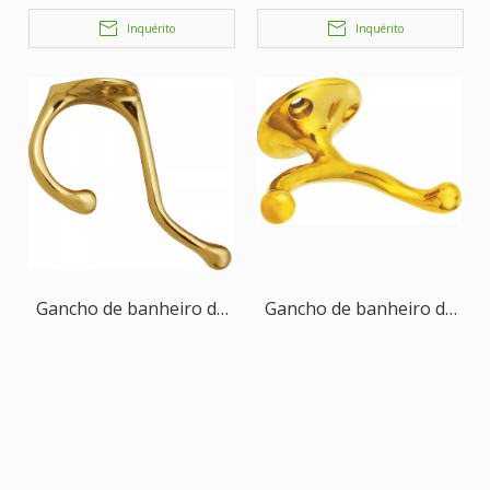
parede
parede
Inquérito
Inquérito
Gancho de banheiro de
Gancho de banheiro de
latão montado na
latão montado na
parede
parede
Inquérito
Inquérito
1
2
»