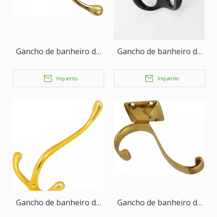
Gancho de banheiro de
Gancho de banheiro de
latão montado na
latão montado na
parede
parede
Inquérito
Inquérito
Gancho de banheiro de
Gancho de banheiro de
latão montado na
latão montado na