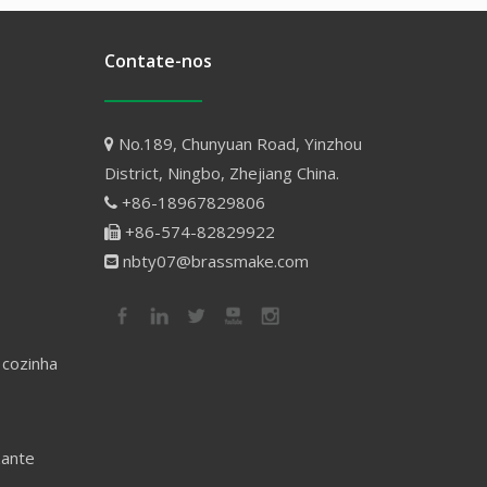
Contate-nos
No.189, Chunyuan Road, Yinzhou

District, Ningbo, Zhejiang China.
+86-18967829806

+86-574-82829922

nbty07@brassmake.com

 cozinha
zante