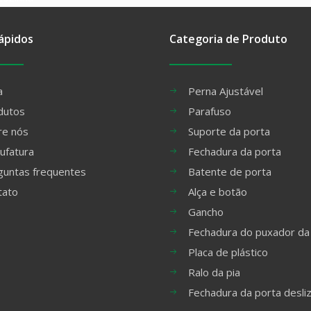
ápidos
Categoria de Produto
a
Perna Ajustável
dutos
Parafuso
re nós
Suporte da porta
ufatura
Fechadura da porta
guntas frequentes
Batente de porta
tato
Alça e botão
Gancho
Fechadura do puxador da
Placa de plástico
Ralo da pia
Fechadura da porta desli