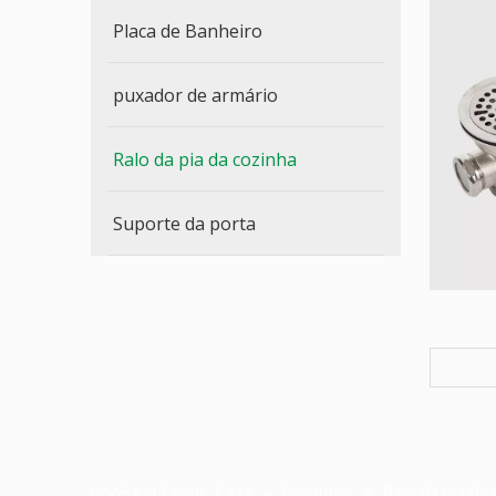
Placa de Banheiro
puxador de armário
Ralo da pia da cozinha
Suporte da porta
Você está aqui:
Casa
»
Produtos
»
Ralo da pia da 