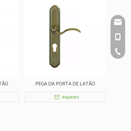
nbty07
+86-18
+86-574
ATÃO
PEGA DA PORTA DE LATÃO
Inquérito