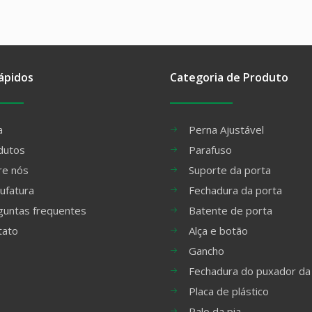
ápidos
Categoria de Produto
a
Perna Ajustável
dutos
Parafuso
re nós
Suporte da porta
ufatura
Fechadura da porta
guntas frequentes
Batente de porta
tato
Alça e botão
Gancho
Fechadura do puxador da
Placa de plástico
Ralo da pia