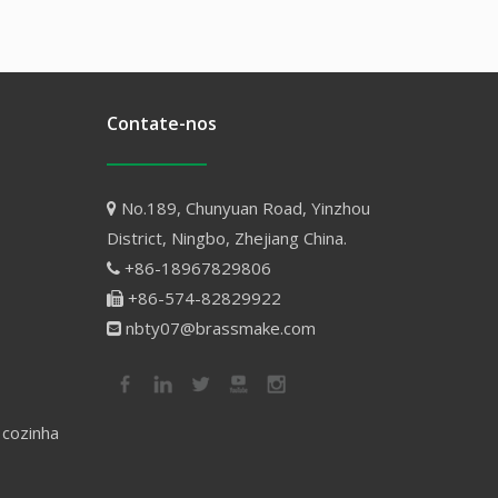
Contate-nos
No.189, Chunyuan Road, Yinzhou

District, Ningbo, Zhejiang China.
+86-18967829806

+86-574-82829922

nbty07@brassmake.com

 cozinha