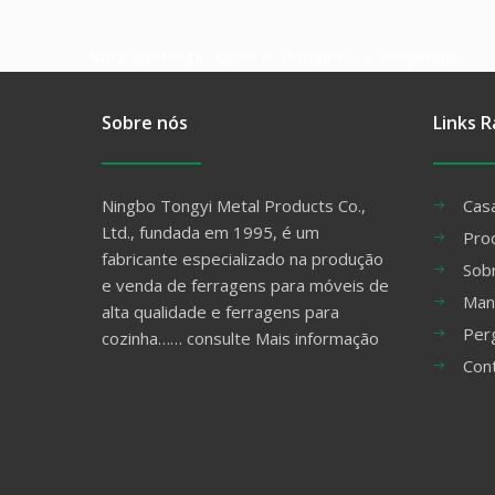
Você está aqui:
Casa
»
Produtos
»
Maçaneta
Sobre nós
Links R
Ningbo Tongyi Metal Products Co.,
Cas
Ltd., fundada em 1995, é um
Pro
fabricante especializado na produção
Sob
e venda de ferragens para móveis de
Man
alta qualidade e ferragens para
Per
cozinha……
consulte Mais informação
Con