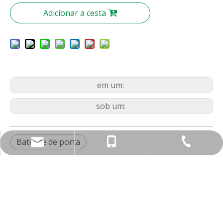
Adicionar a cesta
em um:
sob um:
Batente de porta
nbty07@brassmake.com
+86-574-82829922
+86-18967829806
Sobre nós