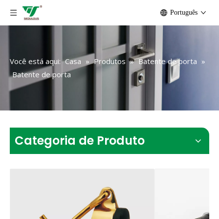
Português
Você está aqui:
Casa
»
Produtos
»
Batente de porta
»
Batente de porta
Categoria de Produto