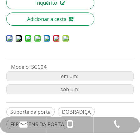
Inquérito
Adicionar a cesta
Modelo:
SGC04
em um:
sob um:
Suporte da porta
DOBRADIÇA
FERRAGENS DA PORTA
nbty07@brassmake.com
+86-574-82829922
+86-18967829806