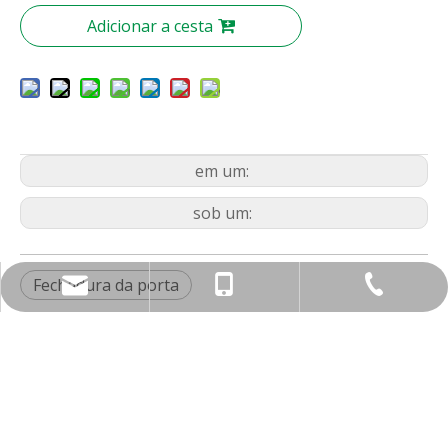
Adicionar a cesta
em um:
sob um:
Fechadura da porta
nbty07@brassmake.com
+86-574-82829922
+86-18967829806
Sobre nós