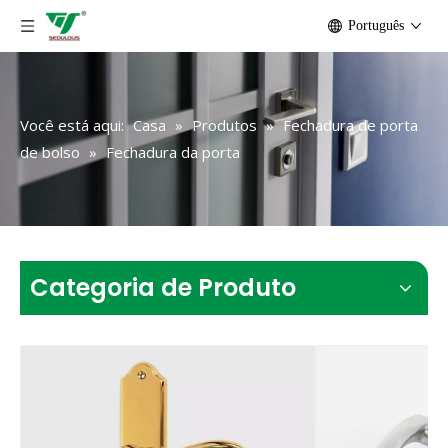
Português
Você está aqui:
Casa
»
Produtos
»
Fechadura de porta
de bolso
»
Fechadura da porta
Categoria de Produto