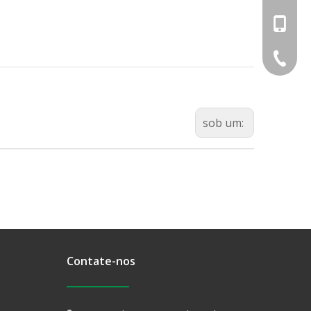
+86-18
+86-574
sob um:
Contate-nos