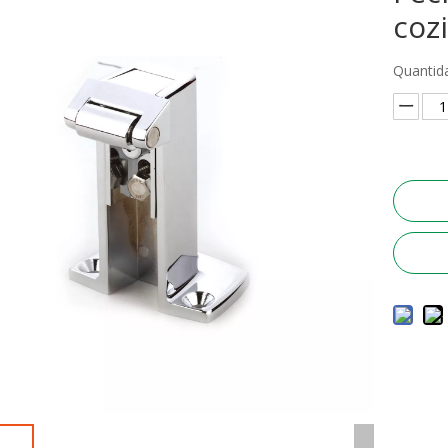
coz
Quantid