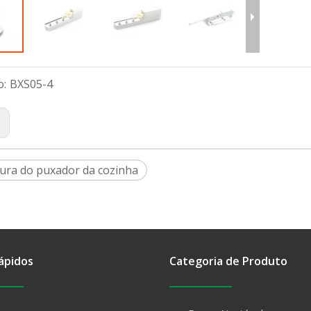
o:
BXS05-4
:
ura do puxador da cozinha
ápidos
Categoria de Produto