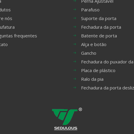
a
Perna Ajustável
dutos
Parafuso
re nós
Suporte da porta
ufatura
Fechadura da porta
guntas frequentes
Batente de porta
tato
Alça e botão
Gancho
Fechadura do puxador da
Placa de plástico
Ralo da pia
Fechadura da porta desli