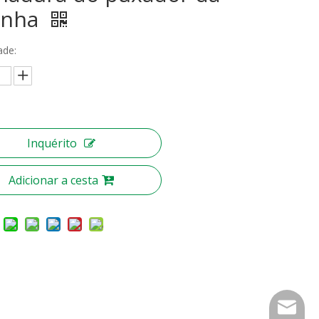
inha
ade:
Inquérito
Adicionar a cesta
nbty07