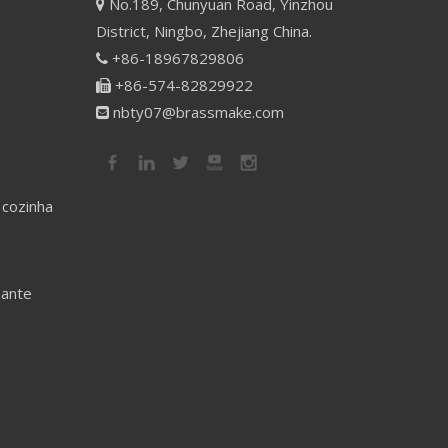
No.189, Chunyuan Road, Yinzhou

District, Ningbo, Zhejiang China.
+86-18967829806

+86-574-82829922

nbty07@brassmake.com

 cozinha
zante