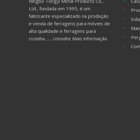
Ningbo Tongyi Metal Products Co.,
Cas
Ltd., fundada em 1995, é um
Pro
fabricante especializado na produção
Sob
e venda de ferragens para móveis de
Man
alta qualidade e ferragens para
Per
cozinha……
consulte Mais informação
Con