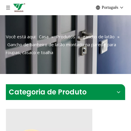
Português
Você está aqui:
Casa
»
Produtos
»
gancho de latão
»
Gancho de banheiro de latão montado na parede para
roupas, casaco e toalha
Categoria de Produto