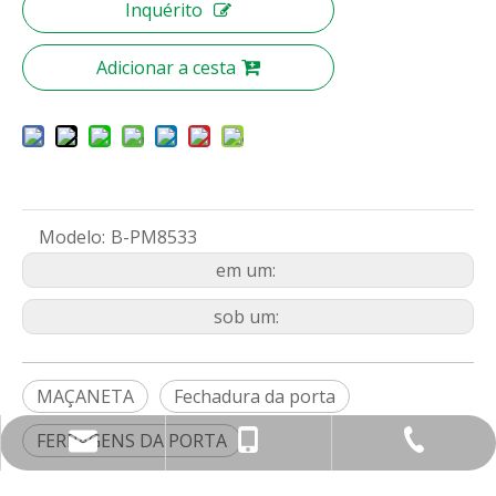
Inquérito
Adicionar a cesta
Modelo:
B-PM8533
em um:
sob um:
MAÇANETA
Fechadura da porta
FERRAGENS DA PORTA
nbty07@brassmake.com
+86-574-82829922
+86-18967829806