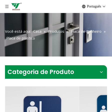
Português
Você está aqui:
Casa
»
Produtos
»
Placa de Banheiro
»
Placa de plástico
Categoria de Produto