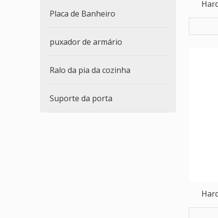
Har
Placa de Banheiro
servi
puxador de armário
Ralo da pia da cozinha
Suporte da porta
Har
servi