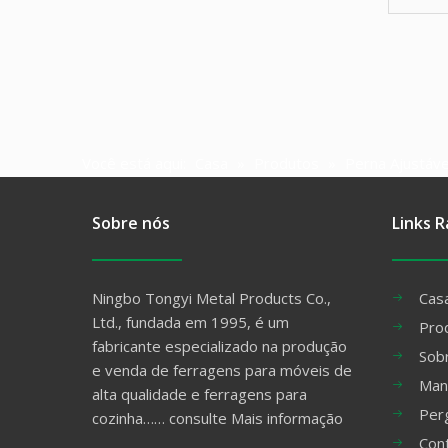
Você está aqui:
Casa
»
Produtos
»
Perna Ajustáve
Sobre nós
Links R
Ningbo Tongyi Metal Products Co.,
Cas
Ltd., fundada em 1995, é um
Pro
fabricante especializado na produção
Sob
e venda de ferragens para móveis de
Man
alta qualidade e ferragens para
Per
cozinha……
consulte Mais informação
Con