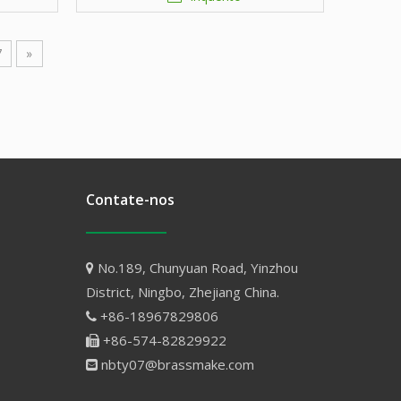
ajustável
7
»
Contate-nos
No.189, Chunyuan Road, Yinzhou

District, Ningbo, Zhejiang China.
+86-18967829806

+86-574-82829922

nbty07@brassmake.com
