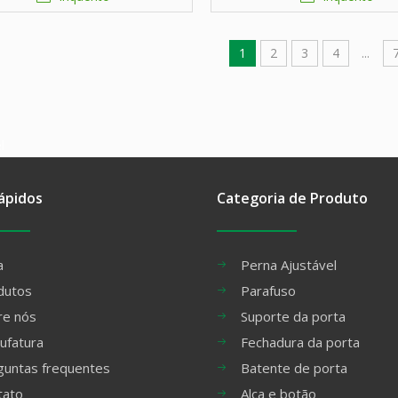
ajustável
ajustável
1
2
3
4
...
l
ápidos
Categoria de Produto
a
Perna Ajustável
dutos
Parafuso
re nós
Suporte da porta
ufatura
Fechadura da porta
guntas frequentes
Batente de porta
tato
Alça e botão