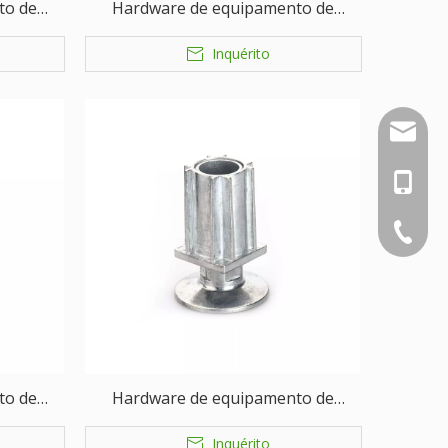
to de
Hardware de equipamento de
 perna
serviço de alimentação de perna
Inquérito
ajustável
nbty07
+86-18
+86-574
to de
Hardware de equipamento de
 perna
serviço de alimentação de perna
Inquérito