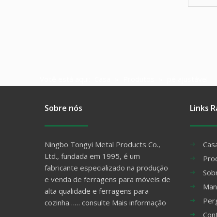
Você está aqui:
Casa
»
Produtos
»
pé ajustável
Sobre nós
Links R
Ningbo Tongyi Metal Products Co.,
Cas
Ltd., fundada em 1995, é um
Pro
fabricante especializado na produção
Sob
e venda de ferragens para móveis de
Man
alta qualidade e ferragens para
Per
cozinha……
consulte Mais informação
Con