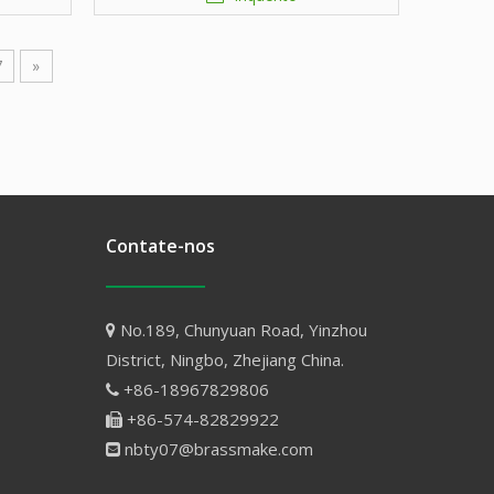
ajustável
7
»
Contate-nos
No.189, Chunyuan Road, Yinzhou

District, Ningbo, Zhejiang China.
+86-18967829806

+86-574-82829922

nbty07@brassmake.com
