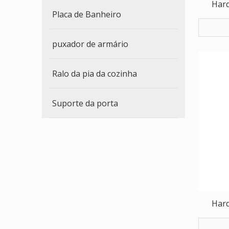
Har
Placa de Banheiro
servi
puxador de armário
Ralo da pia da cozinha
Suporte da porta
Har
servi