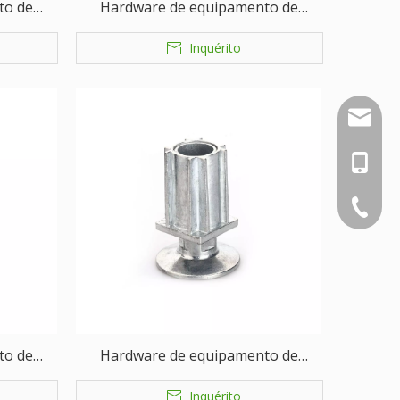
to de
Hardware de equipamento de
 perna
serviço de alimentação de perna
Inquérito
ajustável
nbty07
+86-18
+86-574
to de
Hardware de equipamento de
 perna
serviço de alimentação de perna
Inquérito