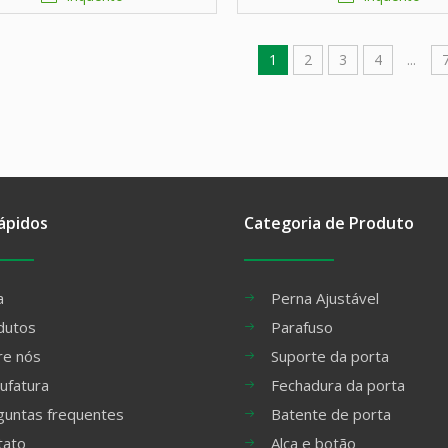
ajustável
ajustável
1
2
3
4
...
ápidos
Categoria de Produto
a
Perna Ajustável
dutos
Parafuso
re nós
Suporte da porta
ufatura
Fechadura da porta
guntas frequentes
Batente de porta
tato
Alça e botão